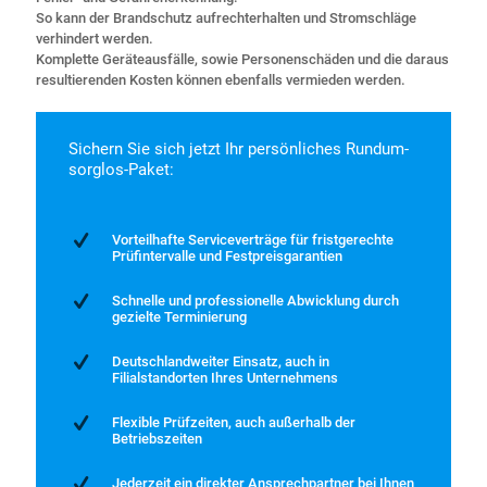
So kann der Brandschutz aufrechterhalten und Stromschläge
verhindert werden.
Komplette Geräteausfälle, sowie Personenschäden und die daraus
resultierenden Kosten können ebenfalls vermieden werden.
Sichern Sie sich jetzt Ihr persönliches Rundum-
sorglos-Paket:
Vorteilhafte Serviceverträge für fristgerechte
Prüfintervalle und Festpreisgarantien
Schnelle und professionelle Abwicklung durch
gezielte Terminierung
Deutschlandweiter Einsatz, auch in
Filialstandorten Ihres Unternehmens
Flexible Prüfzeiten, auch außerhalb der
Betriebszeiten
Jederzeit ein direkter Ansprechpartner bei Ihnen